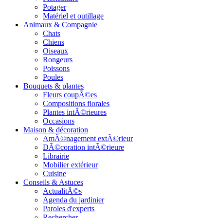
Potager
Matériel et outillage
Animaux & Compagnie
Chats
Chiens
Oiseaux
Rongeurs
Poissons
Poules
Bouquets & plantes
Fleurs coupÃ©es
Compositions florales
Plantes intÃ©rieures
Occasions
Maison & décoration
AmÃ©nagement extÃ©rieur
DÃ©coration intÃ©rieure
Librairie
Mobilier extérieur
Cuisine
Conseils & Astuces
ActualitÃ©s
Agenda du jardinier
Paroles d'experts
Rechercher