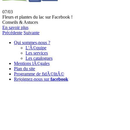
07/03
Fleurs et plantes du lac sur Facebook !
Conseils & Astuces
En savoir plus
Précédente
Suivante
Qui sommes-nous ?
L'Ã©quipe
Les services
Les catalogues
Mentions lÃ©gales
Plan du site
Programme de fidÃ©litÃ©
Rejoignez-nous sur
facebook