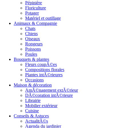
Pépinière
Floriculture
Potager
Matériel et outillage
Animaux & Compagnie
Chats
Chiens
Oiseaux
Rongeurs
Poissons
Poules
Bouquets & plantes
Fleurs coupÃ©es
Compositions florales
Plantes intÃ©rieures
Occasions
Maison & décoration
AmÃ©nagement extÃ©rieur
DÃ©coration intÃ©rieure
Librairie
Mobilier extérieur
Cuisine
Conseils & Astuces
ActualitÃ©s
Agenda du jardinier