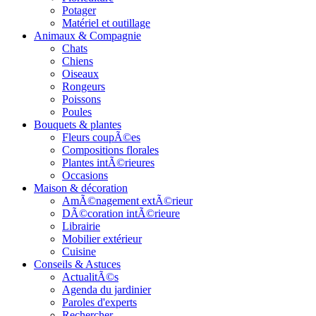
Potager
Matériel et outillage
Animaux & Compagnie
Chats
Chiens
Oiseaux
Rongeurs
Poissons
Poules
Bouquets & plantes
Fleurs coupÃ©es
Compositions florales
Plantes intÃ©rieures
Occasions
Maison & décoration
AmÃ©nagement extÃ©rieur
DÃ©coration intÃ©rieure
Librairie
Mobilier extérieur
Cuisine
Conseils & Astuces
ActualitÃ©s
Agenda du jardinier
Paroles d'experts
Rechercher