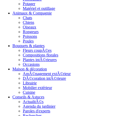
Potager
Matériel et outillage
Animaux & Compagnie
Chats
Chiens
Oiseaux
Rongeurs
Poissons
Poules
Bouquets & plantes
Fleurs coupÃ©es
Compositions florales
Plantes intÃ©rieures
Occasions
Maison & décoration
AmÃ©nagement extÃ©rieur
DÃ©coration intÃ©rieure
Librairie
Mobilier extérieur
Cuisine
Conseils & Astuces
ActualitÃ©s
Agenda du jardinier
Paroles d'experts
Rechercher