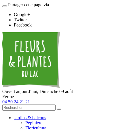
Partager cette page via
Google+
Twitter
Facebook
Ouvert aujourd’hui,
Dimanche 09 août
Fermé
04 50 24 21 21
Jardins & balcons
Pépinière
Floriculture