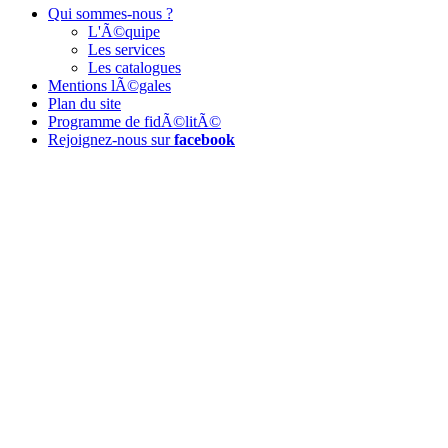
Qui sommes-nous ?
L'Ã©quipe
Les services
Les catalogues
Mentions lÃ©gales
Plan du site
Programme de fidÃ©litÃ©
Rejoignez-nous sur
facebook