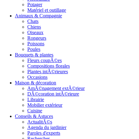
Potager
Matériel et outillage
Animaux & Compagnie
Chats
Chiens
Oiseaux
Rongeurs
Poissons
Poules
Bouquets & plantes
Fleurs coupÃ©es
Compositions florales
Plantes intÃ©rieures
Occasions
Maison & décoration
AmÃ©nagement extÃ©rieur
DÃ©coration intÃ©rieure
Librairie
Mobilier extérieur
Cuisine
Conseils & Astuces
ActualitÃ©s
Agenda du jardinier
Paroles d'experts
Rechercher