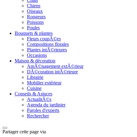
Chats
Chiens
Oiseaux
Rongeurs
Poissons
Poules
Bouquets & plantes
Fleurs coupÃ©es
Compositions florales
Plantes intÃ©rieures
Occasions
Maison & décoration
AmÃ©nagement extÃ©rieur
DÃ©coration intÃ©rieure
Librairie
Mobilier extérieur
Cuisine
Conseils & Astuces
ActualitÃ©s
Agenda du jardinier
Paroles d'experts
Rechercher
Partager cette page via