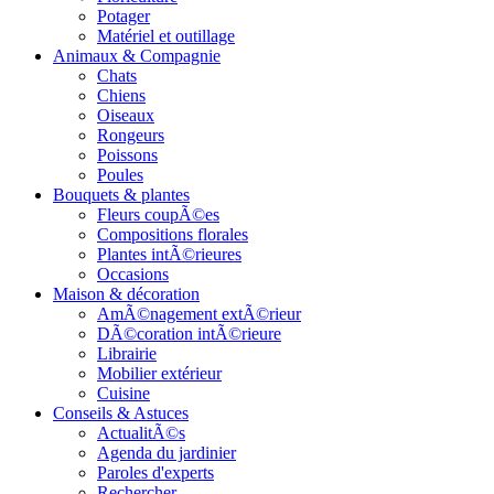
Potager
Matériel et outillage
Animaux & Compagnie
Chats
Chiens
Oiseaux
Rongeurs
Poissons
Poules
Bouquets & plantes
Fleurs coupÃ©es
Compositions florales
Plantes intÃ©rieures
Occasions
Maison & décoration
AmÃ©nagement extÃ©rieur
DÃ©coration intÃ©rieure
Librairie
Mobilier extérieur
Cuisine
Conseils & Astuces
ActualitÃ©s
Agenda du jardinier
Paroles d'experts
Rechercher