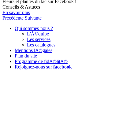
Fleurs et plantes du lac sur Facebook !
Conseils & Astuces
En savoir plus
Précédente
Suivante
Qui sommes-nous ?
L'Ã©quipe
Les services
Les catalogues
Mentions lÃ©gales
Plan du site
Programme de fidÃ©litÃ©
Rejoignez-nous sur
facebook