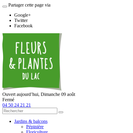
Partager cette page via
Google+
Twitter
Facebook
Ouvert aujourd’hui,
Dimanche 09 août
Fermé
04 50 24 21 21
Jardins & balcons
Pépinière
Floriculture