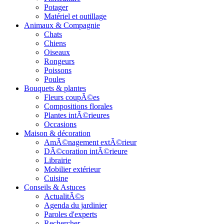
Potager
Matériel et outillage
Animaux & Compagnie
Chats
Chiens
Oiseaux
Rongeurs
Poissons
Poules
Bouquets & plantes
Fleurs coupÃ©es
Compositions florales
Plantes intÃ©rieures
Occasions
Maison & décoration
AmÃ©nagement extÃ©rieur
DÃ©coration intÃ©rieure
Librairie
Mobilier extérieur
Cuisine
Conseils & Astuces
ActualitÃ©s
Agenda du jardinier
Paroles d'experts
Rechercher