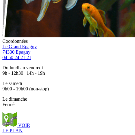
Coordonnées
Le Grand Epagny
74330 Epagny
04 50 24 21 21
Du lundi au vendredi
9h - 12h30 | 14h - 19h
Le samedi
9h00 - 19h00 (non-stop)
Le dimanche
Fermé
VOIR
LE PLAN