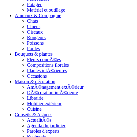
Potager
Matériel et outillage
Animaux & Compagnie
Chats
Chiens
Oiseaux
Rongeurs
Poissons
Poules
Bouquets & plantes
Fleurs coupÃ©es
Compositions florales
Plantes intÃ©rieures
Occasions
Maison & décoration
AmÃ©nagement extÃ©rieur
DÃ©coration intÃ©rieure
Librairie
Mobilier extérieur
Cuisine
Conseils & Astuces
ActualitÃ©s
Agenda du jardinier
Paroles d'experts
Rechercher